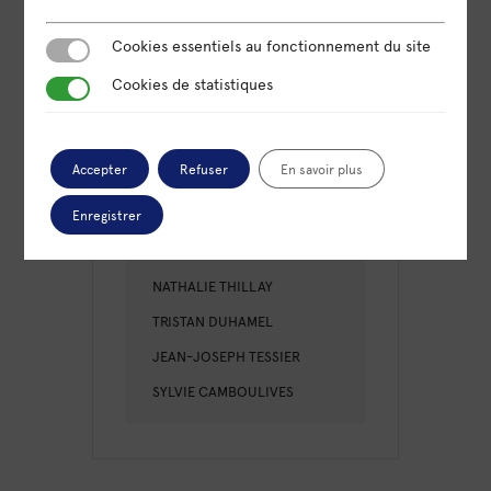
PARTICIPANTS
Cookies essentiels au fonctionnement du site
Cookies essentiels au fonctionnement du site
GAELLE MORO
Cookies de statistiques
Cookies de statistiques
WÄLCHLI
ELISE COLCOMBET
Accepter
Refuser
En savoir plus
LAURENCE MARICOT
PETROVSKI
Enregistrer
BARBARA CONCORDIA
NATHALIE THILLAY
TRISTAN DUHAMEL
JEAN-JOSEPH TESSIER
SYLVIE CAMBOULIVES