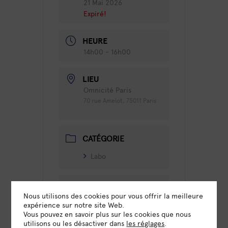
21 Mai 2026
Expiré!
HEURE
14h00 - 16h00
LIEU
Omnicité Paris
70 rue Amelot, 75011 Paris
CATÉGORIE
Labo
ORGANISATEUR
Nous utilisons des cookies pour vous offrir la meilleure
expérience sur notre site Web.
OMNICITÉ
Vous pouvez en savoir plus sur les cookies que nous
utilisons ou les désactiver dans
les réglages
.