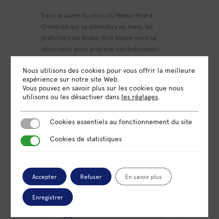
Dans le cadre du mois du Mieux-être à
Omnicité qui se déroulera en mars, les
praticiens du Mieux-être Mieux-vivre se
réunissent pour préparer cet événement.
Pour se connecter, c’est ici :
Nous utilisons des cookies pour vous offrir la meilleure
expérience sur notre site Web.
meet.google.com/nqq-ziqo-rib
Vous pouvez en savoir plus sur les cookies que nous
utilisons ou les désactiver dans
les réglages
.
Si vous souhaitez participer, merci de penser à
vous inscrire en amont.
Cookies essentiels au fonctionnement du site
Cookies essentiels au fonctionnement du site
Cookies de statistiques
Cookies de statistiques
DATE
Accepter
Refuser
En savoir plus
26 Jan 2023
Expiré!
Enregistrer