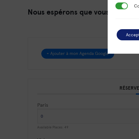
Cookies de
Co
Nous espérons que vous serez 
Accep
+ Ajouter à mon Agenda Google
RÉSERVE
Paris
Available Places:
49