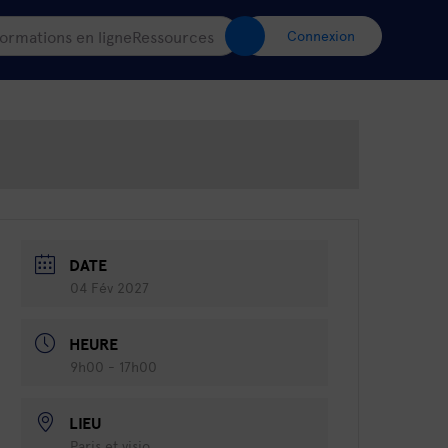
ormations en ligne
Ressources
Connexion
DATE
04 Fév 2027
HEURE
9h00 - 17h00
LIEU
Paris et visio