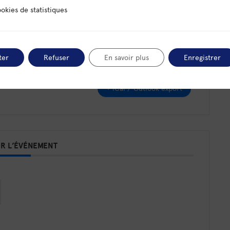
 statistiques
okies de statistiques
nombreux
ter
Refuser
En savoir plus
Enregistrer
+ iCal / Outlook export
R L’ÉVÉNEMENT