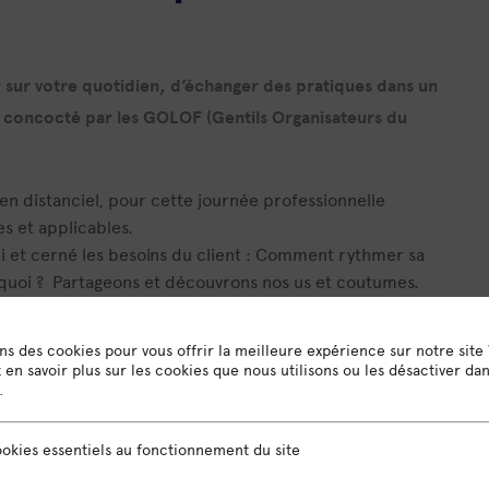
 sur votre quotidien, d’échanger des pratiques dans un
concocté par les GOLOF (Gentils Organisateurs du
n distanciel, pour cette journée professionnelle
s et applicables.
li et cerné les besoins du client : Comment rythmer sa
rquoi ? Partageons et découvrons nos us et coutumes.
ons des cookies pour vous offrir la meilleure expérience sur notre site
en savoir plus sur les cookies que nous utilisons ou les désactiver da
.
sentiels au fonctionnement du site
okies essentiels au fonctionnement du site