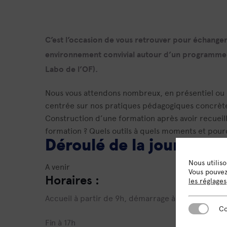
C’est l’occasion de vous retrouver pour échanger
environnement convivial autour d’un programme 
Labo de l’OF).
Nous vous attendons nombreux, en présentiel ou e
centrée sur nos pratiques pédagogiques concrète
Construction d’une formation après avoir recueil
formation ? Quels outils à quels moments et pou
Déroulé de la journée :
Nous utilis
A venir
Vous pouvez 
Horaires :
les réglages
Accueil à partir de 9h, démarrage à 9h15
Cookies es
Co
Fin à 17h