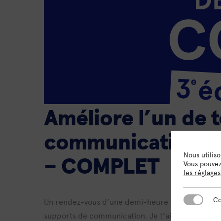
Améliore l’un de 
communication gr
Nous utilis
– COMPLET
Vous pouvez 
les réglages
Cookies es
Co
Un rendez-vous d’une demi-heure conçu pour les
supports de communication. Je t’aide à améliore