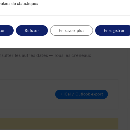
 statistiques
okies de statistiques
 les entrepreneur·e·s à se différencier grâce à une
ter
Refuser
En savoir plus
Enregistrer
érente sur tous leurs supports de communication. Chez
e.
nsulter les autres dates ➡
Tous les créneaux
+ iCal / Outlook export