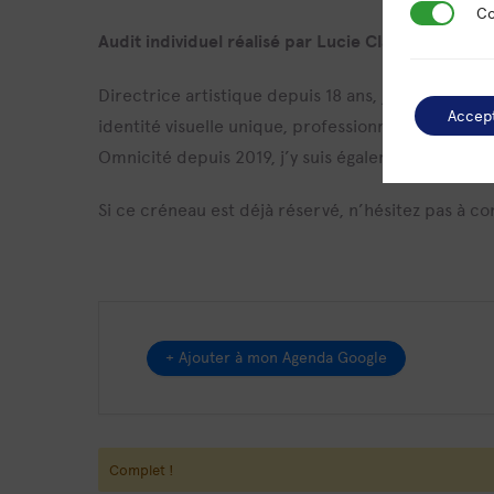
Cookies de
Co
Audit individuel réalisé par Lucie Clavelloux.
Directrice artistique depuis 18 ans, j’accompagne
Accep
identité visuelle unique, professionnelle et coh
Omnicité depuis 2019, j’y suis également sociétair
Si ce créneau est déjà réservé, n’hésitez pas à co
+ Ajouter à mon Agenda Google
Complet !