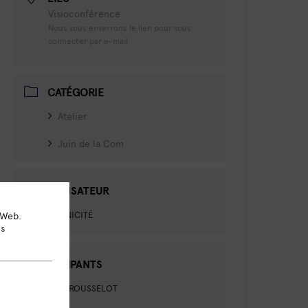
Visioconférence
Nous vous enverrons le lien pour vous
connecter par e-mail
CATÉGORIE
Atelier
Juin de la Com
ORGANISATEUR
OMNICITÉ
 Web.
ns
PARTICIPANTS
CAMILLE ROUSSELOT