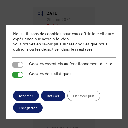
DATE
28 Juin 2024
Expiré!
Nous utilisons des cookies pour vous offrir la meilleure
expérience sur notre site Web.
HEURE
Vous pouvez en savoir plus sur les cookies que nous
9h30 - 10h00
utilisons ou les désactiver dans
les réglages
.
LIEU
Cookies essentiels au fonctionnement du site
Cookies essentiels au fonctionnement du site
Visioconférence
Cookies de statistiques
Cookies de statistiques
Nous vous enverrons le lien
pour vous connecter par e-
mail
Accepter
Refuser
En savoir plus
CATÉGORIE
Enregistrer
Atelier
Juin de la Com