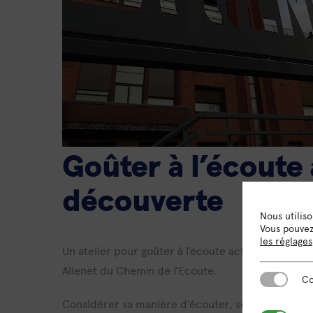
Goûter à l’écoute 
découverte
Nous utilis
Vous pouvez 
les réglages
Un atelier pour goûter à l’écoute active et faire co
Allenet du Chemin de l’Ecoute.
Cookies es
Co
Considérer sa manière d’écouter, sentir ce que c