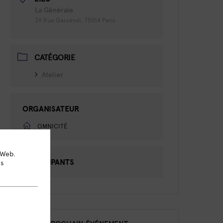
La Générale
39 Rue Gassendi, 75014 Paris
CATÉGORIE
Atelier
ORGANISATEUR
OMNICITÉ
 Web.
PARTICIPANTS
ns