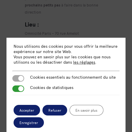
prochains petits pas
à faire dans la bonne
direction
Lieu
:
Omnicité Paris – 70 rue Amelot
Inscription sur
:
Nous utilisons des cookies pour vous offrir la meilleure
expérience sur notre site Web.
Doodle
Vous pouvez en savoir plus sur les cookies que nous
utilisons ou les désactiver dans
les réglages
.
Capacité d’accueil
:
1 personne par créneau : 4 créneaux
Cookies essentiels au fonctionnement du site
Cookies essentiels au fonctionnement du site
Cookies de statistiques
Cookies de statistiques
Accepter
Refuser
En savoir plus
DATE
13 Mar 2023
Enregistrer
Expiré!