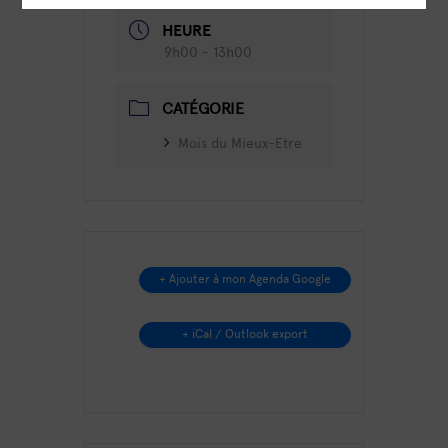
HEURE
9h00 - 13h00
CATÉGORIE
Mois du Mieux-Etre
+ Ajouter à mon Agenda Google
+ iCal / Outlook export