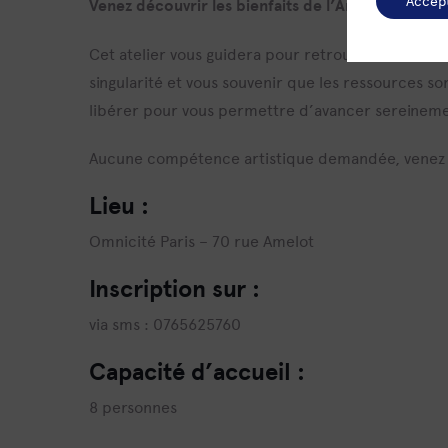
Accep
Venez découvrir les bienfaits de l’Art Thérapie à
Cet atelier vous guidera pour retrouver de la lum
singularité et vous souvenir que les ressources s
libérer pour vous permettre d’avancer sereineme
Aucune compétence artistique demandée, vene
Lieu
:
Omnicité Paris – 70 rue Amelot
Inscription sur
:
via sms : 0765625760
Capacité d’accueil
:
8 personnes