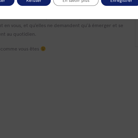
ter
Refuser
En savoir plus
Enregistrer
 médiation Arts Plastiques
ière, laisser votre empreinte, reconquérir votre
ont en vous, et qu’elles ne demandent qu’à émerger et se
nt au quotidien.
z comme vous êtes