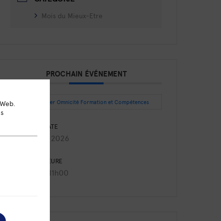
Mois du Mieux-Etre
PROCHAIN ÉVÉNEMENT
Intégrer Omnicité Formation et Compétences
 Web.
ns
DATE
Août 27 2026
HEURE
9h30 - 11h00