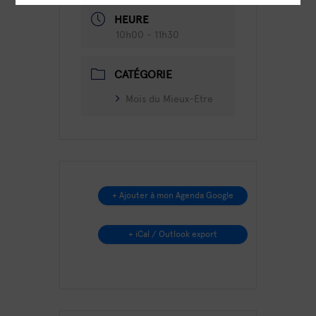
HEURE
10h00 - 11h30
CATÉGORIE
Mois du Mieux-Etre
+ Ajouter à mon Agenda Google
+ iCal / Outlook export