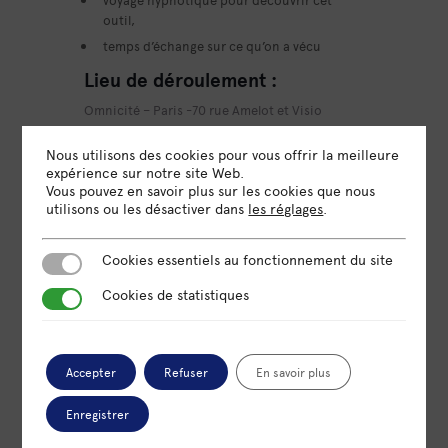
outil,
temps d’échange sur ce qu’on a vécu
Lieu de déroulement
:
Omnicité – Paris -70 rue Amelot et Visio
Inscription par mail
:
Nous utilisons des cookies pour vous offrir la meilleure
expérience sur notre site Web.
amandine-munoz@outlook.fr
Vous pouvez en savoir plus sur les cookies que nous
utilisons ou les désactiver dans
les réglages
.
Capacité d’accueil
:
8 personnes en présentiel, illimité en visio
Cookies essentiels au fonctionnement du site
Cookies essentiels au fonctionnement du site
Cookies de statistiques
Cookies de statistiques
Accepter
Refuser
En savoir plus
DATE
03 Mar 2023
Enregistrer
Expiré!