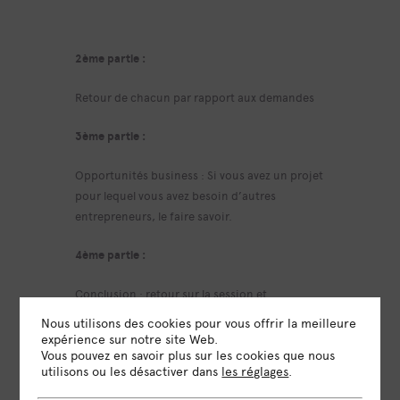
2ème partie :
Retour de chacun par rapport aux demandes
3ème partie :
Opportunités business : Si vous avez un projet
pour lequel vous avez besoin d’autres
entrepreneurs, le faire savoir.
4ème partie :
Conclusion : retour sur la session et
organisation prochaine réunion
Nous utilisons des cookies pour vous offrir la meilleure
expérience sur notre site Web.
Un mail récapitulatif vous sera envoyé le
Vous pouvez en savoir plus sur les cookies que nous
utilisons ou les désactiver dans
les réglages
.
vendredi d’avant.