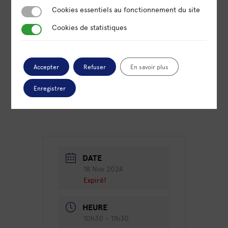
Cookies essentiels au fonctionnement du site
Cookies essentiels au fonctionnement du site
Cookies de statistiques
Le programme vous tente ?
Cookies de statistiques
Alors inscrivez-vous rapidement !
Accepter
Refuser
En savoir plus
Les inscriptions sont limitées à 10 !
Enregistrer
DATE
18 Nov 2024
Expiré!
HEURE
10h30 - 11h30