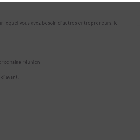
ur lequel vous avez besoin d’autres entrepreneurs, le
 prochaine réunion
 d’avant.