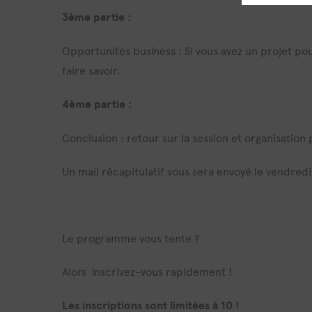
3ème partie :
Opportunités business : Si vous avez un projet po
faire savoir.
4ème partie :
Conclusion : retour sur la session et organisation
Un mail récapitulatif vous sera envoyé le vendredi
Le programme vous tente ?
Alors inscrivez-vous rapidement !
Les inscriptions sont limitées à 10 !