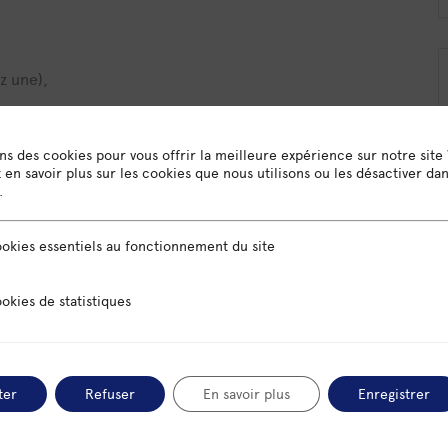
z une),
re de la semaine (qui sert d’exemple)
ons des cookies pour vous offrir la meilleure expérience sur notre site
en savoir plus sur les cookies que nous utilisons ou les désactiver da
e mis en relation avec monsieur Y, DG de la société X; je
.
).
sentiels au fonctionnement du site
okies essentiels au fonctionnement du site
aurez des résultats. Il est important que chaque
es pour les avoir bien en tête.
 statistiques
okies de statistiques
ter
Refuser
En savoir plus
Enregistrer