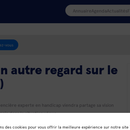
Annuaire
Agenda
Actualités
F
ez-vous
un autre regard sur le
)
encière experte en handicap viendra partage sa vision
ais dans la situation vécue.
qu’elle qu’elle soit elle se retrouve elle-même en
ons des cookies pour vous offrir la meilleure expérience sur notre site