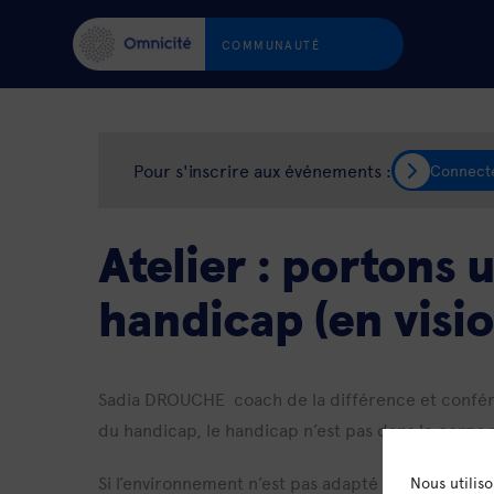
COMMUNAUTÉ
Pour s'inscrire aux événements :
Connect
Atelier : portons 
handicap (en visio
Sadia DROUCHE
coach de la différence et confér
du handicap, le handicap n’est pas dans le corps m
Si l’environnement n’est pas adapté à la personne 
Nous utilis