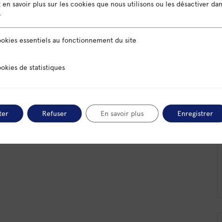
en savoir plus sur les cookies que nous utilisons ou les désactiver da
rence et non une condition. Partageons ensemble nos
.
anière plus juste les personnes en situation de
sentiels au fonctionnement du site
okies essentiels au fonctionnement du site
 statistiques
okies de statistiques
+ iCal / Outlook export
ter
Refuser
En savoir plus
Enregistrer