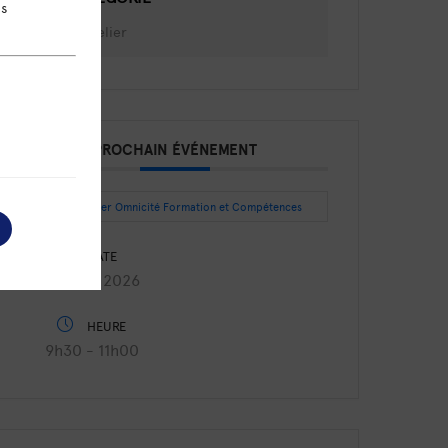
ns
Atelier
PROCHAIN ÉVÉNEMENT
Intégrer Omnicité Formation et Compétences
DATE
Août 27 2026
HEURE
9h30 - 11h00