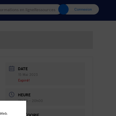
ormations en ligne
Ressources
Connexion
DATE
15 Mai 2023
Expiré!
HEURE
18h30 - 20h00
 Web.
CATÉGORIE